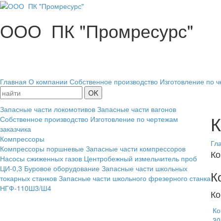
ООО ПК "Промресурс"
Главная
О компании
Собственное производство
Изготовление по ч
Запасные части локомотивов
Запасные части вагонов
К
Собственное производство
Изготовление по чертежам
заказчика
Компрессоры
Гл
Компрессоры поршневые
Запасные части компрессоров
Ко
Насосы сжиженных газов
Центробежный измельчитель проб
ЦИ-0,3
Буровое оборудование
Запасные части школьных
К
токарных станков
Запасные части школьного фрезерного станка
НГФ-110Ш3/Ш4
Ко
Ко
30