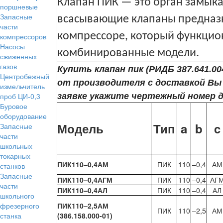
Клапан ПИК — это орган замык
поршневые
Запасные
всасывающие клапаны предназн
части
компрессоре, который функцион
компрессоров
Насосы
комбинированные модели.
сжиженных
газов
Купить клапан пик (РИДБ 387.641.004
Центробежный
от производителя с доставкой Вы 
измельчитель
проб ЦИ-0,3
заявке укажите чертежный номер 
Буровое
оборудование
Модель
Тип
a
b
c
Запасные
части
школьных
токарных
ПИК110–0,4АМ
ПИК
110
–0,4
АМ
станков
Запасные
ПИК110–0,4АГМ
ПИК
110
–0,4
АГ
части
ПИК110–0,4АЛ
ПИК
110
–0,4
АЛ
школьного
фрезерного
ПИК110–2,5АМ
ПИК
110
–2,5
АМ
станка
(386.158.000-01)