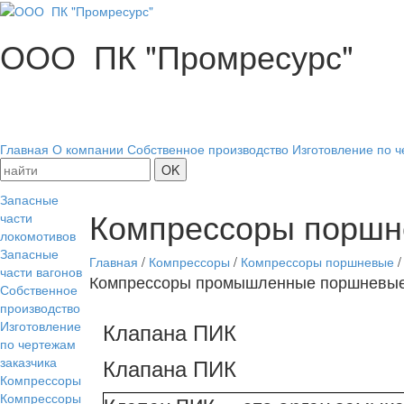
ООО ПК "Промресурс"
Главная
О компании
Собственное производство
Изготовление по ч
Запасные
Компрессоры порш
части
локомотивов
Запасные
Главная
/
Компрессоры
/
Компрессоры поршневые
/
части вагонов
Компрессоры промышленные поршневые
Собственное
производство
Клапана ПИК
Изготовление
по чертежам
Клапана ПИК
заказчика
Компрессоры
Компрессоры