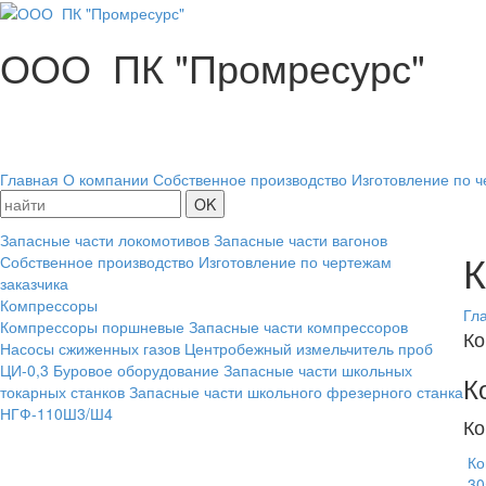
ООО ПК "Промресурс"
Главная
О компании
Собственное производство
Изготовление по ч
Запасные части локомотивов
Запасные части вагонов
К
Собственное производство
Изготовление по чертежам
заказчика
Компрессоры
Гл
Компрессоры поршневые
Запасные части компрессоров
Ко
Насосы сжиженных газов
Центробежный измельчитель проб
ЦИ-0,3
Буровое оборудование
Запасные части школьных
К
токарных станков
Запасные части школьного фрезерного станка
НГФ-110Ш3/Ш4
Ко
Ко
30