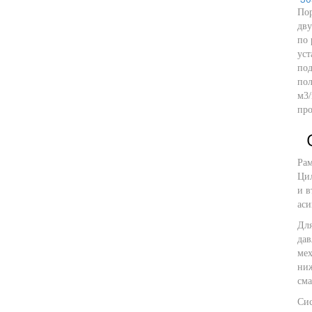
По
дву
по 
уст
под
пол
м3/
про
Рам
Цил
и в
аси
Для
дав
мех
ниж
сма
Сис