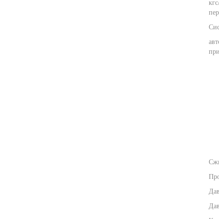
кгс
пер
Сис
авт
при
Сжи
Про
Дав
Дав