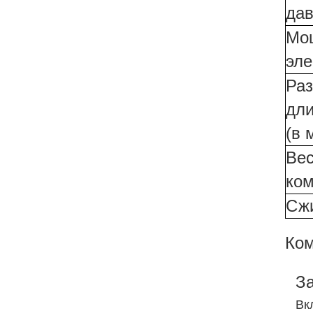
дав
Мо
эле
Раз
дли
(в 
Вес
ком
Сж
Ком
З
Вк