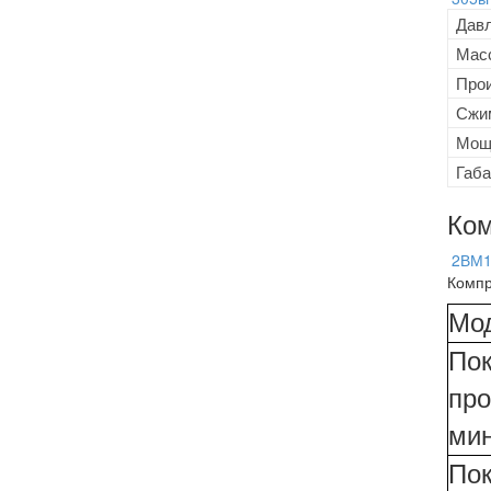
Давл
Масс
Прои
Сжи
Мощн
Габа
Ком
2ВМ1
Компр
Мо
Пок
про
ми
Пок