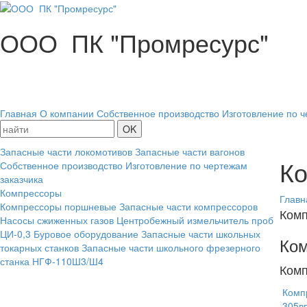
ООО ПК "Промресурс"
Главная
О компании
Собственное производство
Изготовление по ч
Запасные части локомотивов
Запасные части вагонов
К
Собственное производство
Изготовление по чертежам
заказчика
Компрессоры
Главн
Компрессоры поршневые
Запасные части компрессоров
Ком
Насосы сжиженных газов
Центробежный измельчитель проб
ЦИ-0,3
Буровое оборудование
Запасные части школьных
Ко
токарных станков
Запасные части школьного фрезерного
станка НГФ-110Ш3/Ш4
Комп
Комп
305в