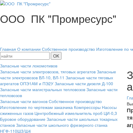
ООО ПК "Промресурс"
Главная
О компании
Собственное производство
Изготовление по ч
Запасные части локомотивов
З
Запасные части электровозов, тяговых агрегатов
Запасные
части электровозов ВЛ-10, ВЛ-11
Запасные части тяговых
а
агрегатов ОПЭ1АМ и ПЭ2У
Запасные части дизеля Д-100
Запасные части магистральных тепловозов
Запасные части
тепловозов
Гл
Запасные части вагонов
Собственное производство
Вы
Изготовление по чертежам заказчика
Компрессоры
Насосы
Пр
сжиженных газов
Центробежный измельчитель проб ЦИ-0,3
тя
Буровое оборудование
Запасные части школьных токарных
аг
станков
Запасные части школьного фрезерного станка
НГФ-110Ш3/Ш4