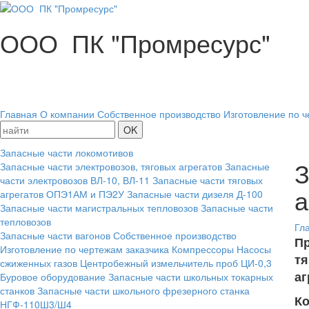
ООО ПК "Промресурс"
Главная
О компании
Собственное производство
Изготовление по ч
Запасные части локомотивов
З
Запасные части электровозов, тяговых агрегатов
Запасные
части электровозов ВЛ-10, ВЛ-11
Запасные части тяговых
а
агрегатов ОПЭ1АМ и ПЭ2У
Запасные части дизеля Д-100
Запасные части магистральных тепловозов
Запасные части
тепловозов
Гл
Запасные части вагонов
Собственное производство
Пр
Изготовление по чертежам заказчика
Компрессоры
Насосы
тя
сжиженных газов
Центробежный измельчитель проб ЦИ-0,3
аг
Буровое оборудование
Запасные части школьных токарных
станков
Запасные части школьного фрезерного станка
К
НГФ-110Ш3/Ш4