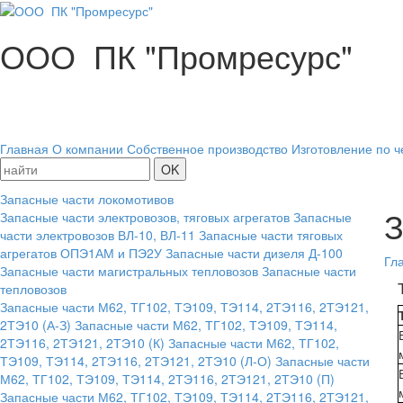
ООО ПК "Промресурс"
Главная
О компании
Собственное производство
Изготовление по ч
Запасные части локомотивов
З
Запасные части электровозов, тяговых агрегатов
Запасные
части электровозов ВЛ-10, ВЛ-11
Запасные части тяговых
агрегатов ОПЭ1АМ и ПЭ2У
Запасные части дизеля Д-100
Гл
Запасные части магистральных тепловозов
Запасные части
тепловозов
Запасные части М62, ТГ102, ТЭ109, ТЭ114, 2ТЭ116, 2ТЭ121,
2ТЭ10 (А-З)
Запасные части М62, ТГ102, ТЭ109, ТЭ114,
2ТЭ116, 2ТЭ121, 2ТЭ10 (К)
Запасные части М62, ТГ102,
ТЭ109, ТЭ114, 2ТЭ116, 2ТЭ121, 2ТЭ10 (Л-О)
Запасные части
М62, ТГ102, ТЭ109, ТЭ114, 2ТЭ116, 2ТЭ121, 2ТЭ10 (П)
Запасные части М62, ТГ102, ТЭ109, ТЭ114, 2ТЭ116, 2ТЭ121,