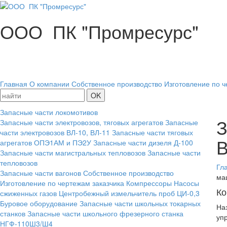
ООО ПК "Промресурс"
Главная
О компании
Собственное производство
Изготовление по ч
Запасные части локомотивов
З
Запасные части электровозов, тяговых агрегатов
Запасные
части электровозов ВЛ-10, ВЛ-11
Запасные части тяговых
В
агрегатов ОПЭ1АМ и ПЭ2У
Запасные части дизеля Д-100
Запасные части магистральных тепловозов
Запасные части
тепловозов
Гл
Запасные части вагонов
Собственное производство
ма
Изготовление по чертежам заказчика
Компрессоры
Насосы
Ко
сжиженных газов
Центробежный измельчитель проб ЦИ-0,3
Буровое оборудование
Запасные части школьных токарных
На
станков
Запасные части школьного фрезерного станка
уп
НГФ-110Ш3/Ш4