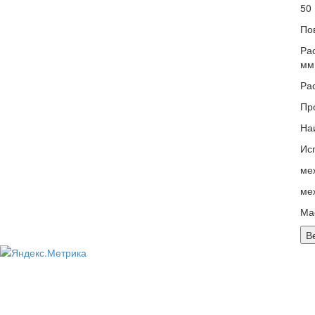
50
Пов
Ра
мм..
Рас
Про
Наи
Ис
ме
ме
Масс