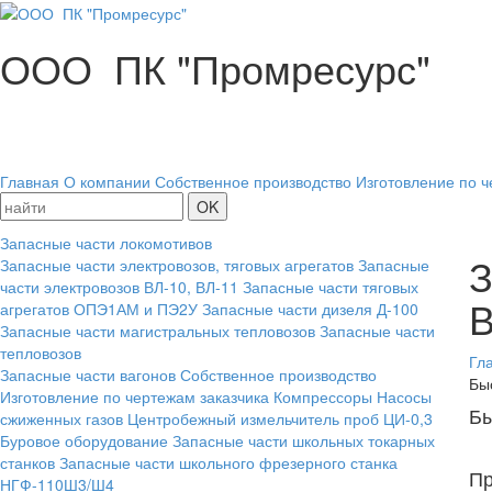
ООО ПК "Промресурс"
Главная
О компании
Собственное производство
Изготовление по ч
Запасные части локомотивов
З
Запасные части электровозов, тяговых агрегатов
Запасные
части электровозов ВЛ-10, ВЛ-11
Запасные части тяговых
В
агрегатов ОПЭ1АМ и ПЭ2У
Запасные части дизеля Д-100
Запасные части магистральных тепловозов
Запасные части
тепловозов
Гл
Запасные части вагонов
Собственное производство
Бы
Изготовление по чертежам заказчика
Компрессоры
Насосы
Бы
сжиженных газов
Центробежный измельчитель проб ЦИ-0,3
Буровое оборудование
Запасные части школьных токарных
станков
Запасные части школьного фрезерного станка
Пр
НГФ-110Ш3/Ш4