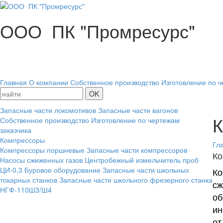
ООО ПК "Промресурс"
Главная
О компании
Собственное производство
Изготовление по ч
Запасные части локомотивов
Запасные части вагонов
К
Собственное производство
Изготовление по чертежам
заказчика
Компрессоры
Гл
Компрессоры поршневые
Запасные части компрессоров
Ко
Насосы сжиженных газов
Центробежный измельчитель проб
ЦИ-0,3
Буровое оборудование
Запасные части школьных
Ко
токарных станков
Запасные части школьного фрезерного станка
сж
НГФ-110Ш3/Ш4
об
ин
от