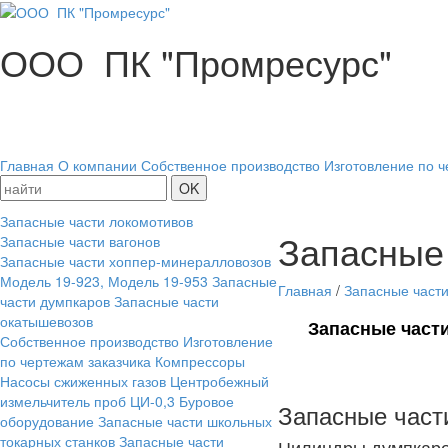
ООО ПК "Промресурс"
Главная
О компании
Собственное производство
Изготовление по ч
Запасные части локомотивов
Запасные
Запасные части вагонов
Запасные части хоппер-минералловозов
Модель 19-923, Модель 19-953
Запасные
Главная
/
Запасные части
части думпкаров
Запасные части
окатышевозов
Запасные част
Собственное производство
Изготовление
по чертежам заказчика
Компрессоры
Насосы сжиженных газов
Центробежный
измельчитель проб ЦИ-0,3
Буровое
Запасные част
оборудование
Запасные части школьных
токарных станков
Запасные части
Цилиндры думпкаро