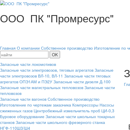
ООО ПК "Промресурс"
Главная
О компании
Собственное производство
Изготовление по ч
Запасные части локомотивов
З
Запасные части электровозов, тяговых агрегатов
Запасные
части электровозов ВЛ-10, ВЛ-11
Запасные части тяговых
агрегатов ОПЭ1АМ и ПЭ2У
Запасные части дизеля Д-100
Гл
Запасные части магистральных тепловозов
Запасные части
тепловозов
Запасные части вагонов
Собственное производство
Изготовление по чертежам заказчика
Компрессоры
Насосы
сжиженных газов
Центробежный измельчитель проб ЦИ-0,3
Буровое оборудование
Запасные части школьных токарных
станков
Запасные части школьного фрезерного станка
НГФ-110Ш3/Ш4