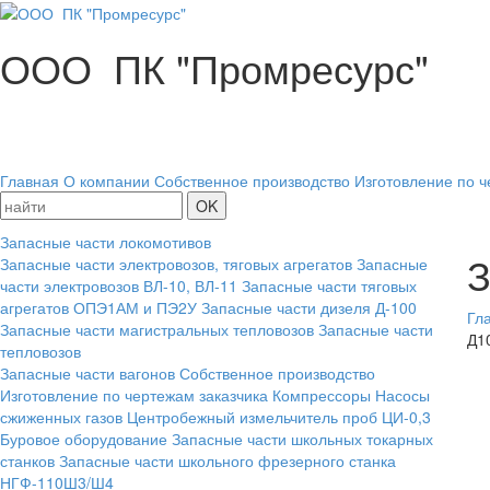
ООО ПК "Промресурс"
Главная
О компании
Собственное производство
Изготовление по ч
Запасные части локомотивов
З
Запасные части электровозов, тяговых агрегатов
Запасные
части электровозов ВЛ-10, ВЛ-11
Запасные части тяговых
агрегатов ОПЭ1АМ и ПЭ2У
Запасные части дизеля Д-100
Гл
Запасные части магистральных тепловозов
Запасные части
Д1
тепловозов
Запасные части вагонов
Собственное производство
Изготовление по чертежам заказчика
Компрессоры
Насосы
сжиженных газов
Центробежный измельчитель проб ЦИ-0,3
Буровое оборудование
Запасные части школьных токарных
станков
Запасные части школьного фрезерного станка
НГФ-110Ш3/Ш4