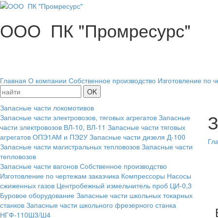
ООО ПК "Промресурс"
Главная
О компании
Собственное производство
Изготовление по ч
Запасные части локомотивов
З
Запасные части электровозов, тяговых агрегатов
Запасные
части электровозов ВЛ-10, ВЛ-11
Запасные части тяговых
агрегатов ОПЭ1АМ и ПЭ2У
Запасные части дизеля Д-100
Гл
Запасные части магистральных тепловозов
Запасные части
тепловозов
Запасные части вагонов
Собственное производство
Изготовление по чертежам заказчика
Компрессоры
Насосы
сжиженных газов
Центробежный измельчитель проб ЦИ-0,3
Буровое оборудование
Запасные части школьных токарных
станков
Запасные части школьного фрезерного станка
НГФ-110Ш3/Ш4