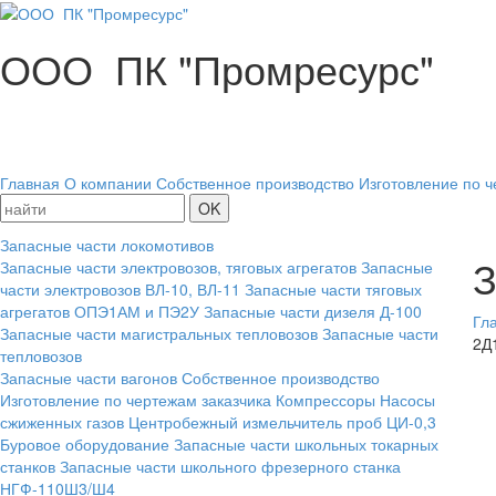
ООО ПК "Промресурс"
Главная
О компании
Собственное производство
Изготовление по ч
Запасные части локомотивов
З
Запасные части электровозов, тяговых агрегатов
Запасные
части электровозов ВЛ-10, ВЛ-11
Запасные части тяговых
агрегатов ОПЭ1АМ и ПЭ2У
Запасные части дизеля Д-100
Гл
Запасные части магистральных тепловозов
Запасные части
2Д
тепловозов
Запасные части вагонов
Собственное производство
Изготовление по чертежам заказчика
Компрессоры
Насосы
сжиженных газов
Центробежный измельчитель проб ЦИ-0,3
Буровое оборудование
Запасные части школьных токарных
станков
Запасные части школьного фрезерного станка
НГФ-110Ш3/Ш4