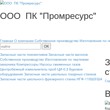
ООО ПК "Промресурс"
Главная
О компании
Собственное производство
Изготовление по ч
Запасные части локомотивов
Запасные части вагонов
З
Собственное производство
Изготовление по чертежам
заказчика
Компрессоры
Насосы сжиженных газов
с
Центробежный измельчитель проб ЦИ-0,3
Буровое
оборудование
Запасные части школьных токарных станков
Запасные части школьного фрезерного станка НГФ-110Ш3/Ш4
Гл
В
Ко