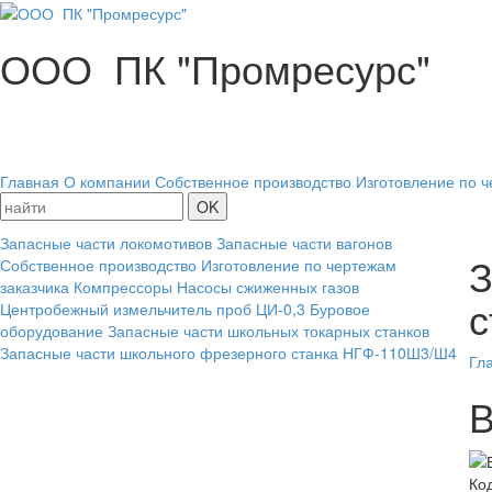
ООО ПК "Промресурс"
Главная
О компании
Собственное производство
Изготовление по ч
Запасные части локомотивов
Запасные части вагонов
З
Собственное производство
Изготовление по чертежам
заказчика
Компрессоры
Насосы сжиженных газов
с
Центробежный измельчитель проб ЦИ-0,3
Буровое
оборудование
Запасные части школьных токарных станков
Запасные части школьного фрезерного станка НГФ-110Ш3/Ш4
Гл
В
Ко